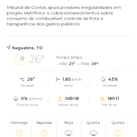
Tribunal de Contas apura possíveis irregularidades em
pregão eletrônico e cobra esclarecimentos sobre
consumo de combustível, controle da frota e
transparência dos gastos públicos.
Itaguatins, TO
26°
Tempo limpo
Mín.
21°
Máx.
39°
26°
1.85
43%
km/h
Sensação
Vento
Umidade
0%
06h18
18h11
(0mm)
Chance chuva
Nascer do sol
Pôr do sol
Domingo
Segunda
Terça
Quarta
Quinta