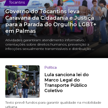
Tocantins
Governo do Tocantins leva
Caravana da Cidadania e Justiça
para a Parada do Orgulho LGBT+
em Palmas
Atividades garantiram atendimento informativo,
orientações sobre direitos humanos, prevenção a
infecções sexualmente transmissíveis e distribuição ...
Política
Lula sanciona lei do
Marco Legal do
Transporte Público
Coletivo
Texto prevê fundos para garantir qualidade na mobilidade
urbana