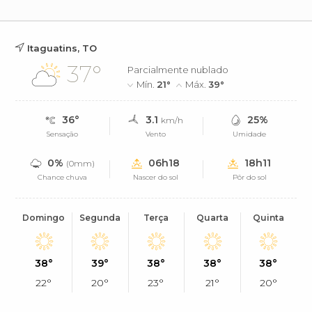
Itaguatins, TO
37°
Parcialmente nublado
Mín.
21°
Máx.
39°
36°
3.1
25%
km/h
Sensação
Vento
Umidade
0%
06h18
18h11
(0mm)
Chance chuva
Nascer do sol
Pôr do sol
Domingo
Segunda
Terça
Quarta
Quinta
38°
39°
38°
38°
38°
22°
20°
23°
21°
20°