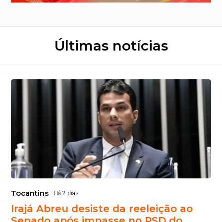
Últimas notícias
Tocantins
Há 2 dias
Irajá Abreu desiste da reeleição ao
Senado após impasse no PSD do