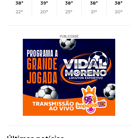
38°
39°
38°
38°
38°
22°
20°
23°
21°
20°
PUBLICIDADE