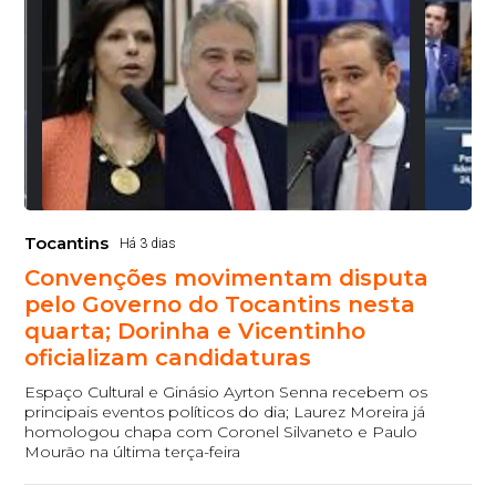
Tocantins
Há 3 dias
Convenções movimentam disputa
pelo Governo do Tocantins nesta
quarta; Dorinha e Vicentinho
oficializam candidaturas
Espaço Cultural e Ginásio Ayrton Senna recebem os
principais eventos políticos do dia; Laurez Moreira já
homologou chapa com Coronel Silvaneto e Paulo
Mourão na última terça-feira