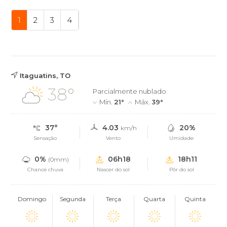
1
2
3
4
Itaguatins, TO
38°
Parcialmente nublado
Mín.
21°
Máx.
39°
37°
4.03
20%
km/h
Sensação
Vento
Umidade
0%
06h18
18h11
(0mm)
Chance chuva
Nascer do sol
Pôr do sol
Domingo
Segunda
Terça
Quarta
Quinta