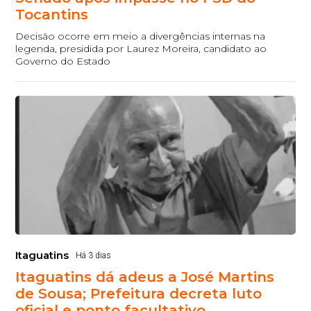
Tocantins
Decisão ocorre em meio a divergências internas na
legenda, presidida por Laurez Moreira, candidato ao
Governo do Estado
Itaguatins
Há 3 dias
Itaguatins dá adeus a José Martins
de Sousa; Prefeitura decreta luto
oficial e ponto facultativo