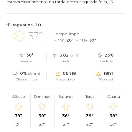
extraordinariamente na tarde desta segunda-feira, 27
Itaguatins, TO
37°
Tempo limpo
Mín.
20°
Máx.
39°
36°
3.02
23%
km/h
Sensação
Vento
Umidade
0%
06h18
18h11
(0mm)
Chance chuva
Nascer do sol
Pôr do sol
Sábado
Domingo
Segunda
Terça
Quarta
39°
39°
36°
39°
38°
21°
21°
21°
22°
20°