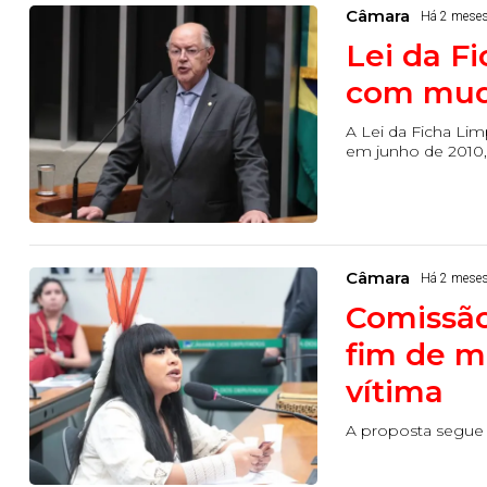
Câmara
Há 2 mese
Lei da F
com mud
A Lei da Ficha Lim
em junho de 2010, 
Câmara
Há 2 mese
Comissão
fim de m
vítima
A proposta segue