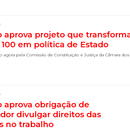
s
 aprova projeto que transform
 100 em política de Estado
do agora pela Comissão de Constituição e Justiça da Câmara dos
s
 aprova obrigação de
Duplasena
or divulgar direitos das
8/26)
Concurso 2993 (07/08/26)
s no trabalho
1
26
27
03
07
08
11
28
50