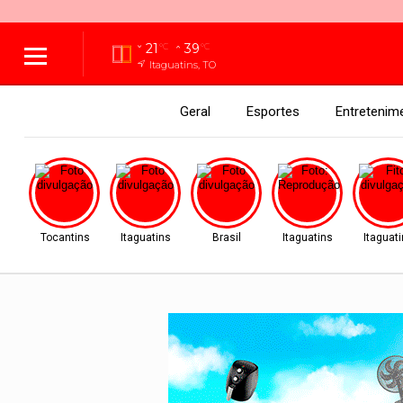
21
39
°C
°C
Itaguatins, TO
Geral
Esportes
Entretenim
Tocantins
Itaguatins
Brasil
Itaguatins
Itaguat