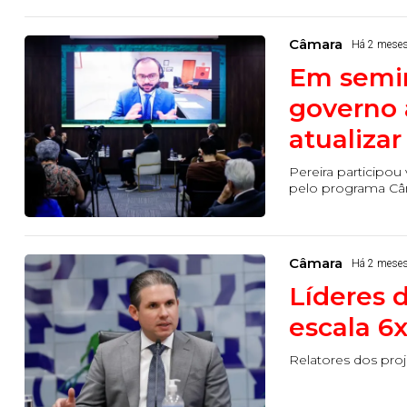
Câmara
Há 2 mese
Em semin
governo 
atualizar
Pereira participo
pelo programa Câm
Câmara
Há 2 mese
Líderes 
escala 6
Relatores dos proj