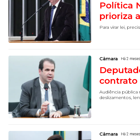
Política
prioriza 
Para virar lei, pr
Câmara
Há 2 mese
Deputado
contrato
Audiência pública 
deslizamentos, len
Câmara
Há 2 mese