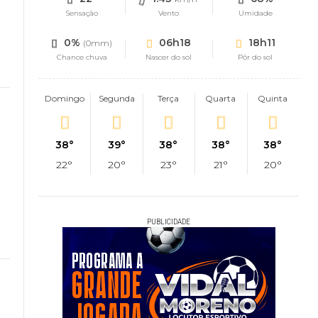
Sensação
Vento
Umidade
0%
06h18
18h11
(0mm)
Chance chuva
Nascer do sol
Pôr do sol
Domingo
Segunda
Terça
Quarta
Quinta
38°
39°
38°
38°
38°
22°
20°
23°
21°
20°
PUBLICIDADE