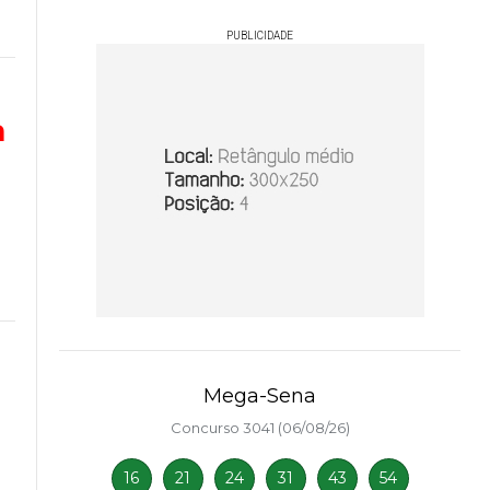
PUBLICIDADE
a
Mega-Sena
Concurso 3041 (06/08/26)
16
21
24
31
43
54