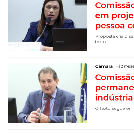
Comissã
em proje
pessoa c
Proposta cria o se
texto
Câmara
Há 2 mese
­Comissã
permanen
indústri
O texto segue em