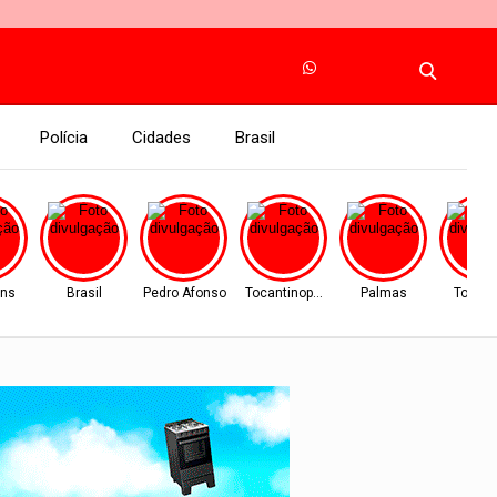
Polícia
Cidades
Brasil
ins
Brasil
Pedro Afonso
Tocantinopolis
Palmas
Tocant