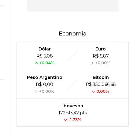
Economia
Dólar
Euro
R$ 5,08
R$ 5,87
+0,04%
+0,00%
Peso Argentino
Bitcoin
R$ 0,00
R$ 350,066,68
+0,00%
0,00%
Ibovespa
172,513,42 pts
-1.73%