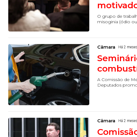
motivado
O grupo de traba
misoginia (ódio ou 
Câmara
Há 2 mese
Seminári
combustív
A Comissão de Me
Deputados promove,
Câmara
Há 2 mese
Comissão