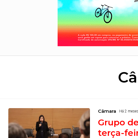
Câ
Câmara
Há 2 mese
Grupo de
terça-fei