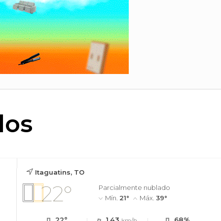
dos
Itaguatins, TO
22°
Parcialmente nublado
Mín.
21°
Máx.
39°
22°
1.43
68%
km/h