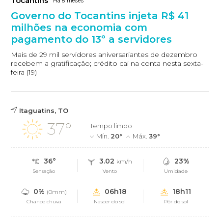
Tocantins
Há 8 meses
Governo do Tocantins injeta R$ 41
milhões na economia com
pagamento do 13º a servidores
Mais de 29 mil servidores aniversariantes de dezembro
recebem a gratificação; crédito cai na conta nesta sexta-
feira (19)
Itaguatins, TO
37°
Tempo limpo
Mín.
20°
Máx.
39°
36°
3.02
23%
km/h
Sensação
Vento
Umidade
0%
06h18
18h11
(0mm)
Chance chuva
Nascer do sol
Pôr do sol