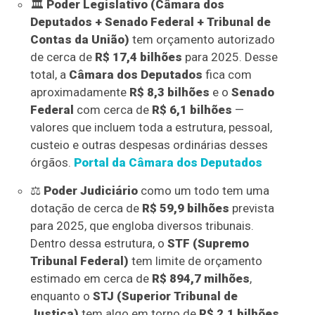
🏛️
Poder Legislativo (Câmara dos
Deputados + Senado Federal + Tribunal de
Contas da União)
tem orçamento autorizado
de cerca de
R$ 17,4 bilhões
para 2025. Desse
total, a
Câmara dos Deputados
fica com
aproximadamente
R$ 8,3 bilhões
e o
Senado
Federal
com cerca de
R$ 6,1 bilhões
—
valores que incluem toda a estrutura, pessoal,
custeio e outras despesas ordinárias desses
órgãos.
Portal da Câmara dos Deputados
⚖️
Poder Judiciário
como um todo tem uma
dotação de cerca de
R$ 59,9 bilhões
prevista
para 2025, que engloba diversos tribunais.
Dentro dessa estrutura, o
STF (Supremo
Tribunal Federal)
tem limite de orçamento
estimado em cerca de
R$ 894,7 milhões
,
enquanto o
STJ (Superior Tribunal de
Justiça)
tem algo em torno de
R$ 2,1 bilhões
.