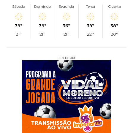
Sábado
Domingo
Segunda
Terça
Quarta
39°
39°
36°
39°
38°
21°
21°
21°
22°
20°
PUBLICIDADE