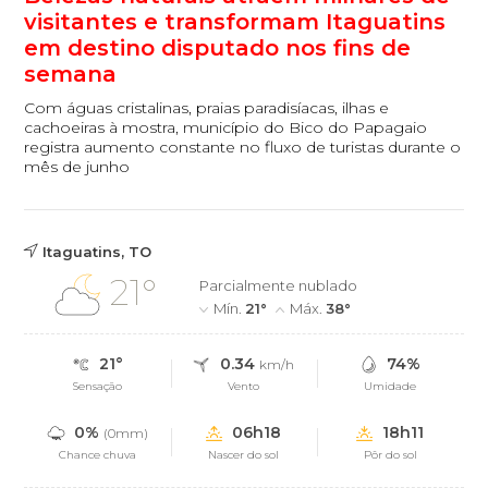
visitantes e transformam Itaguatins
em destino disputado nos fins de
semana
Com águas cristalinas, praias paradisíacas, ilhas e
cachoeiras à mostra, município do Bico do Papagaio
registra aumento constante no fluxo de turistas durante o
mês de junho
Itaguatins, TO
21°
Parcialmente nublado
Mín.
21°
Máx.
38°
21°
0.34
74%
km/h
Sensação
Vento
Umidade
0%
06h18
18h11
(0mm)
Chance chuva
Nascer do sol
Pôr do sol