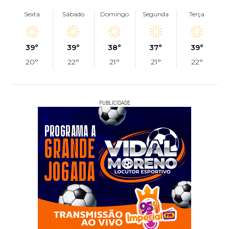
Sexta
Sábado
Domingo
Segunda
Terça
39°
39°
38°
37°
39°
20°
22°
21°
21°
22°
PUBLICIDADE