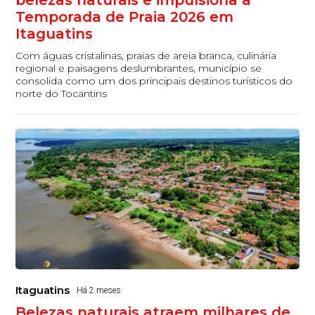
belezas naturais e impulsiona a
Temporada de Praia 2026 em
Itaguatins
Com águas cristalinas, praias de areia branca, culinária
regional e paisagens deslumbrantes, município se
consolida como um dos principais destinos turísticos do
norte do Tocantins
Itaguatins
Há 2 meses
Belezas naturais atraem milhares de