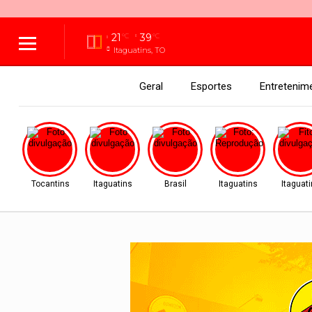
21
39
°C
°C
Itaguatins, TO
Geral
Esportes
Entretenim
Tocantins
Itaguatins
Brasil
Itaguatins
Itaguat