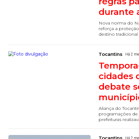
regras pa
durante 
Nova norma do Nat
reforça a proteçã
destino tradiciona
Tocantins
Há 2 m
Temporad
cidades 
debate s
municípi
Aliança do Tocant
programações de j
prefeituras reali
Tocantins
Há 2 m