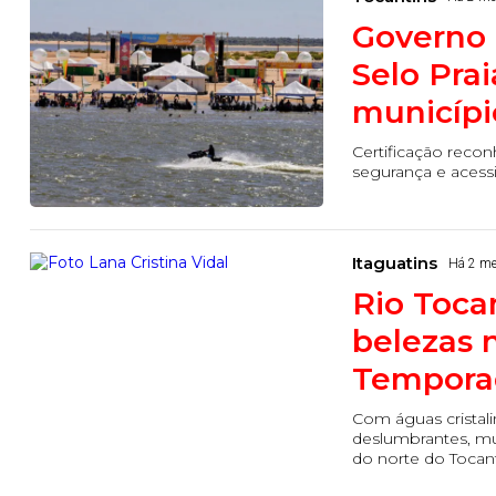
Governo 
Selo Pra
municípi
Certificação recon
segurança e acessi
Itaguatins
Há 2 m
Rio Tocan
belezas 
Temporad
Com águas cristalin
deslumbrantes, mun
do norte do Tocan