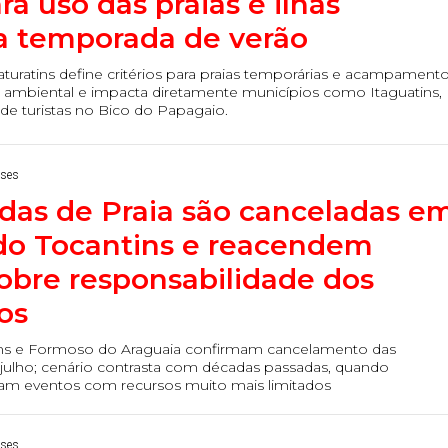
ra uso das praias e ilhas
a temporada de verão
uratins define critérios para praias temporárias e acampamento
o ambiental e impacta diretamente municípios como Itaguatins,
l de turistas no Bico do Papagaio.
eses
as de Praia são canceladas e
do Tocantins e reacendem
obre responsabilidade dos
os
ins e Formoso do Araguaia confirmam cancelamento das
ulho; cenário contrasta com décadas passadas, quando
zavam eventos com recursos muito mais limitados
eses