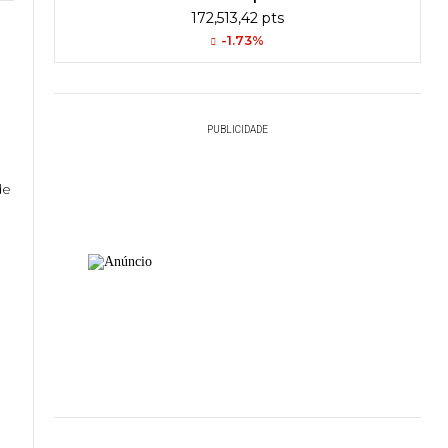
172,513,42 pts
-1.73%
PUBLICIDADE
o
de