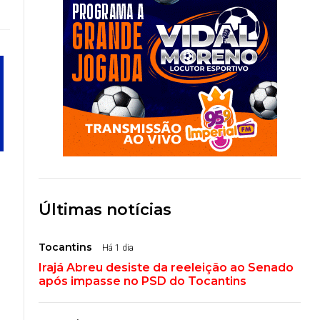
Últimas notícias
Tocantins
Há 1 dia
Irajá Abreu desiste da reeleição ao Senado
após impasse no PSD do Tocantins