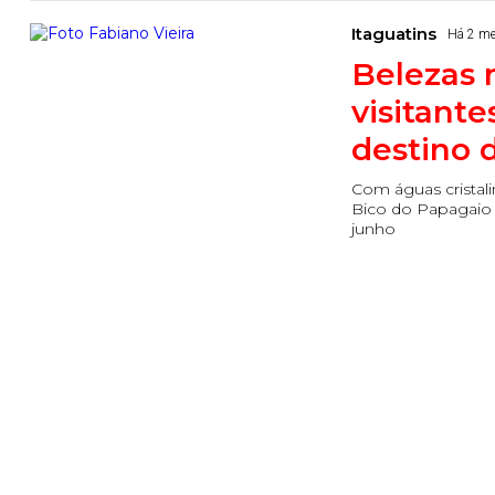
Itaguatins
Há 2 m
Belezas 
visitant
destino 
Com águas cristalin
Bico do Papagaio 
junho