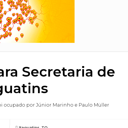
ra Secretaria de
guatins
oi ocupado por Júnior Marinho e Paulo Müller
Itaguatins, TO