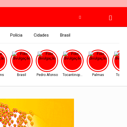
Polícia
Cidades
Brasil
ins
Brasil
Pedro Afonso
Tocantinopolis
Palmas
Tocant