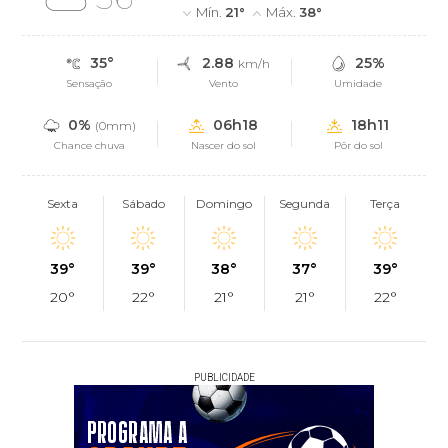
Mín.
21°
Máx.
38°
35°
2.88
25%
km/h
Sensação
Vento
Umidade
0%
06h18
18h11
(0mm)
Chance chuva
Nascer do sol
Pôr do sol
Sexta
Sábado
Domingo
Segunda
Terça
39°
39°
38°
37°
39°
20°
22°
21°
21°
22°
PUBLICIDADE