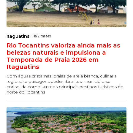
Itaguatins
Há 2 meses
Rio Tocantins valoriza ainda mais as
belezas naturais e impulsiona a
Temporada de Praia 2026 em
Itaguatins
Com águas cristalinas, praias de areia branca, culinária
regional e paisagens deslumbrantes, município se
consolida como um dos principais destinos turísticos do
norte do Tocantins