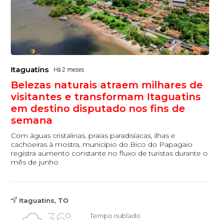
Itaguatins
Há 2 meses
Belezas naturais atraem milhares de
visitantes e transformam Itaguatins
em destino disputado nos fins de
semana
Com águas cristalinas, praias paradisíacas, ilhas e
cachoeiras à mostra, município do Bico do Papagaio
registra aumento constante no fluxo de turistas durante o
mês de junho
Itaguatins, TO
36°
Tempo nublado