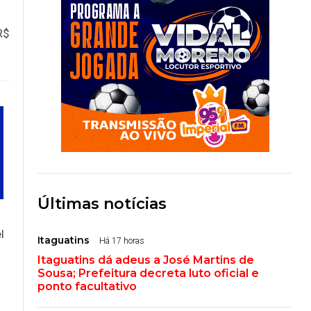
R$
Últimas notícias
l
Itaguatins
Há 17 horas
Itaguatins dá adeus a José Martins de
Sousa; Prefeitura decreta luto oficial e
ponto facultativo