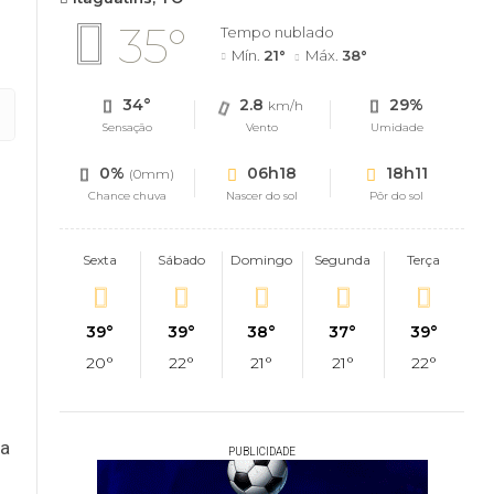
35°
Tempo nublado
Mín.
21°
Máx.
38°
34°
2.8
29%
km/h
Sensação
Vento
Umidade
0%
06h18
18h11
(0mm)
Chance chuva
Nascer do sol
Pôr do sol
Sexta
Sábado
Domingo
Segunda
Terça
39°
39°
38°
37°
39°
20°
22°
21°
21°
22°
za
PUBLICIDADE