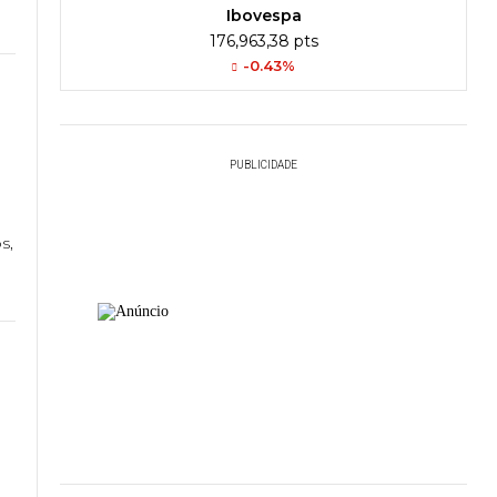
Ibovespa
176,963,38 pts
-0.43%
PUBLICIDADE
s,