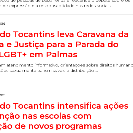
o voto de pessoas de baixa renda e reacende o debate sobre os
de de expressão e a responsabilidade nas redes sociais.
eses
do Tocantins leva Caravana da
a e Justiça para a Parada do
 LGBT+ em Palmas
ram atendimento informativo, orientações sobre direitos humano
ões sexualmente transmissíveis e distribuição ...
eses
do Tocantins intensifica ações
nção nas escolas com
ção de novos programas