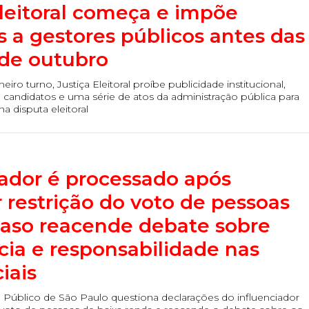
leitoral começa e impõe
s a gestores públicos antes das
 de outubro
iro turno, Justiça Eleitoral proíbe publicidade institucional,
candidatos e uma série de atos da administração pública para
na disputa eleitoral
iador é processado após
 restrição do voto de pessoas
caso reacende debate sobre
ia e responsabilidade nas
iais
o Público de São Paulo questiona declarações do influenciador