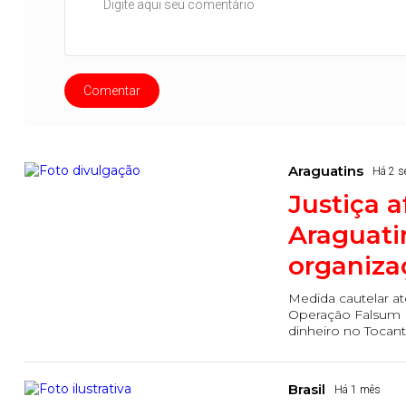
Comentar
Araguatins
Há 2 
Justiça a
Araguati
organiza
Medida cautelar a
Operação Falsum I
dinheiro no Tocant
Brasil
Há 1 mês