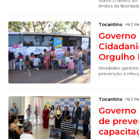
sobre o direito a
limites da liberda
Tocantins
Há 2 m
Governo 
Cidadani
Orgulho
Atividades garanti
prevenção a infecç
Tocantins
Há 2 m
Governo 
de preve
capacita