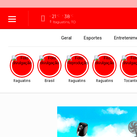
21
38
°C
°C
Itaguatins, TO
Geral
Esportes
Entretenim
Itaguatins
Brasil
Itaguatins
Itaguatins
Tocanti