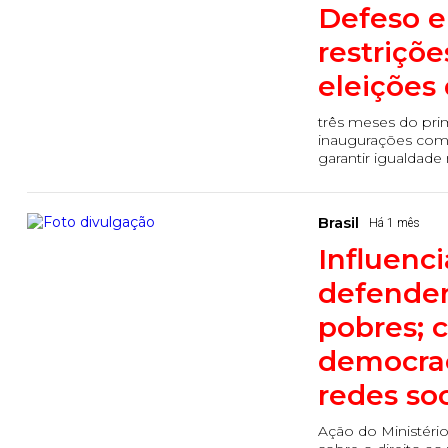
Defeso e
restriçõe
eleições
três meses do prime
inaugurações com 
garantir igualdade 
Brasil
Há 1 mês
Influenc
defender
pobres; 
democrac
redes soc
Ação do Ministéri