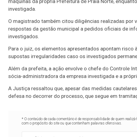
máquinas da própria Prefeitura de Praia Norte, enqua
investigada.
O magistrado também citou diligências realizadas por ve
respostas da gestão municipal a pedidos oficiais de i
investigados.
Para o juiz, os elementos apresentados apontam risco à
supostas irregularidades caso os investigados perman
Além da prefeita, a ação envolve o chefe do Controle I
sócia-administradora da empresa investigada e a própri
A Justiça ressaltou que, apesar das medidas cautelares
defesa no decorrer do processo, que segue em tramitaç
* O conteúdo de cada comentário é de responsabilidade de quem realizá-
com o propósito do site ou que contenham palavras ofensivas.