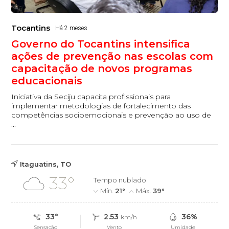
Tocantins
Há 2 meses
Governo do Tocantins intensifica
ações de prevenção nas escolas com
capacitação de novos programas
educacionais
Iniciativa da Seciju capacita profissionais para
implementar metodologias de fortalecimento das
competências socioemocionais e prevenção ao uso de
...
Itaguatins, TO
33°
Tempo nublado
Mín.
21°
Máx.
39°
33°
2.53
36%
km/h
Sensação
Vento
Umidade