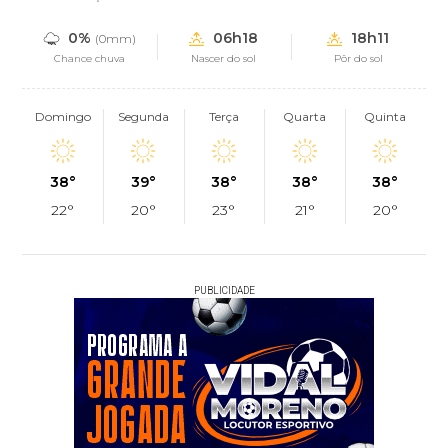
0%
06h18
18h11
(0mm)
Chance chuva
Nascer do sol
Pôr do sol
Domingo
Segunda
Terça
Quarta
Quinta
38°
39°
38°
38°
38°
22°
20°
23°
21°
20°
PUBLICIDADE