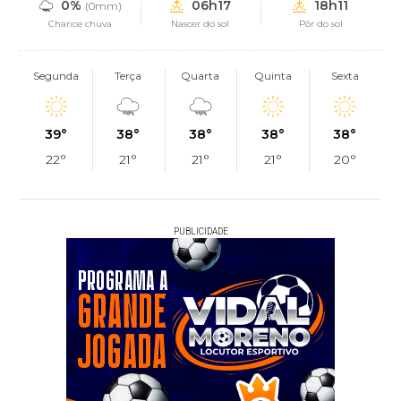
0%
06h17
18h11
(0mm)
Chance chuva
Nascer do sol
Pôr do sol
Segunda
Terça
Quarta
Quinta
Sexta
39°
38°
38°
38°
38°
22°
21°
21°
21°
20°
PUBLICIDADE