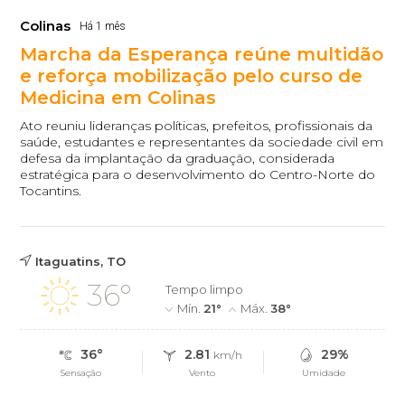
Colinas
Há 1 mês
Marcha da Esperança reúne multidão
e reforça mobilização pelo curso de
Medicina em Colinas
Ato reuniu lideranças políticas, prefeitos, profissionais da
saúde, estudantes e representantes da sociedade civil em
defesa da implantação da graduação, considerada
estratégica para o desenvolvimento do Centro-Norte do
Tocantins.
Itaguatins, TO
36°
Tempo limpo
Mín.
21°
Máx.
38°
36°
2.81
29%
km/h
Sensação
Vento
Umidade