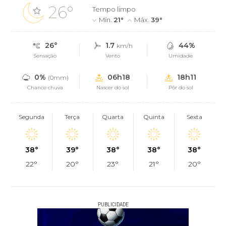
26°
Tempo limpo
Mín.
21°
Máx.
39°
26°
1.7
44%
km/h
Sensação
Vento
Umidade
0%
06h18
18h11
(0mm)
Chance chuva
Nascer do sol
Pôr do sol
Segunda
Terça
Quarta
Quinta
Sexta
38°
39°
38°
38°
38°
22°
20°
23°
21°
20°
PUBLICIDADE