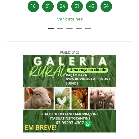
16
21
24
31
43
54
Ver detalhes
PUBLICIDADE