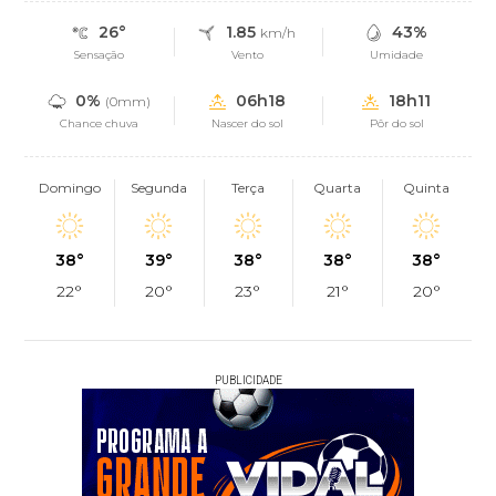
26°
1.85
43%
km/h
Sensação
Vento
Umidade
0%
06h18
18h11
(0mm)
Chance chuva
Nascer do sol
Pôr do sol
Domingo
Segunda
Terça
Quarta
Quinta
38°
39°
38°
38°
38°
22°
20°
23°
21°
20°
PUBLICIDADE