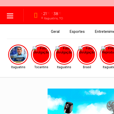
21
38
°C
°C
Itaguatins, TO
Geral
Esportes
Entretenim
Itaguatins
Tocantins
Itaguatins
Brasil
Itaguat