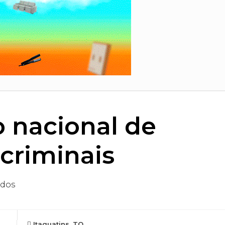
 nacional de
criminais
ados
Itaguatins, TO