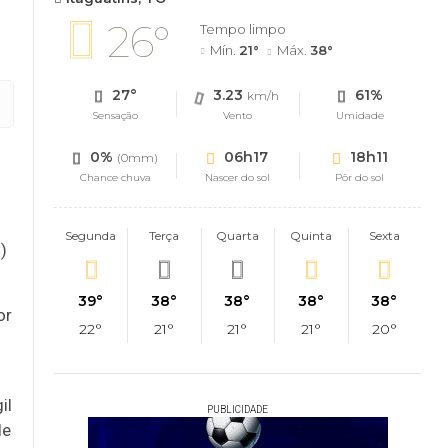
26°
Tempo limpo
Mín.
21°
Máx.
38°
27°
3.23
61%
km/h
Sensação
Vento
Umidade
0%
06h17
18h11
(0mm)
Chance chuva
Nascer do sol
Pôr do sol
Segunda
Terça
Quarta
Quinta
Sexta
)
39°
38°
38°
38°
38°
or
22°
21°
21°
21°
20°
il
PUBLICIDADE
de