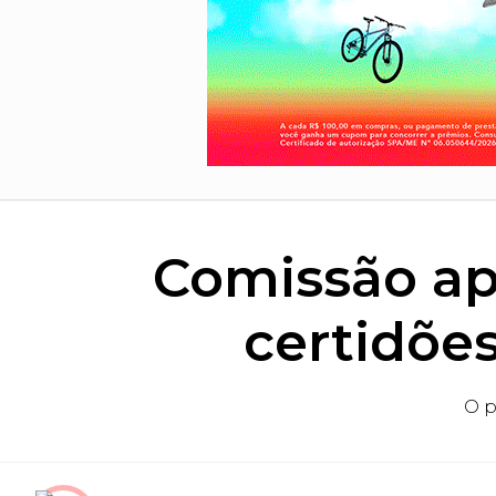
Comissão ap
certidõe
O p