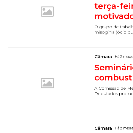
terça-fei
motivado
O grupo de traba
misoginia (ódio ou 
Câmara
Há 2 mese
Seminári
combustív
A Comissão de Me
Deputados promove,
Câmara
Há 2 mese