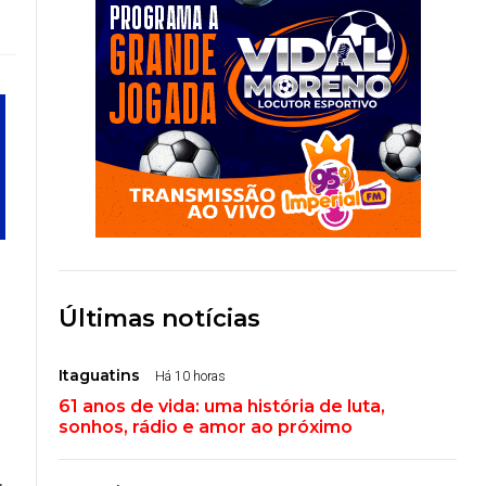
Últimas notícias
Itaguatins
Há 10 horas
61 anos de vida: uma história de luta,
sonhos, rádio e amor ao próximo