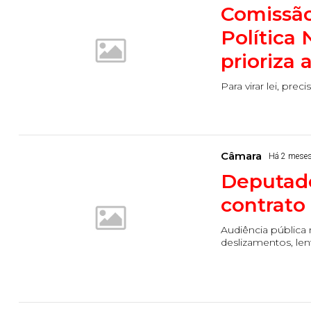
Comissão
Política
prioriza 
Para virar lei, pr
Câmara
Há 2 mese
Deputado
contrato
Audiência pública 
deslizamentos, len