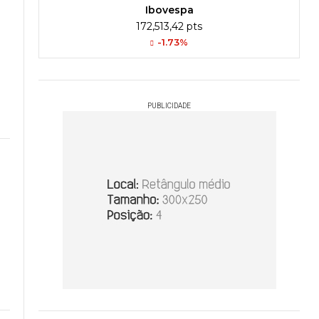
Ibovespa
172,513,42 pts
-1.73%
PUBLICIDADE