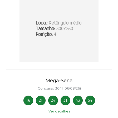
Mega-Sena
Concurso 3041 (06/08/26)
16
21
24
31
43
54
Ver detalhes