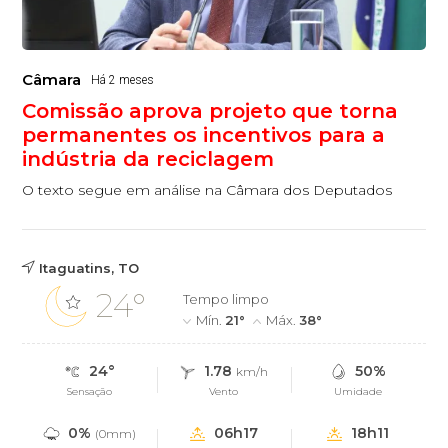
Câmara
Há 2 meses
­Comissão aprova projeto que torna
permanentes os incentivos para a
indústria da reciclagem
O texto segue em análise na Câmara dos Deputados
Itaguatins, TO
24°
Tempo limpo
Mín.
21°
Máx.
38°
24°
1.78
50%
km/h
Sensação
Vento
Umidade
0%
06h17
18h11
(0mm)