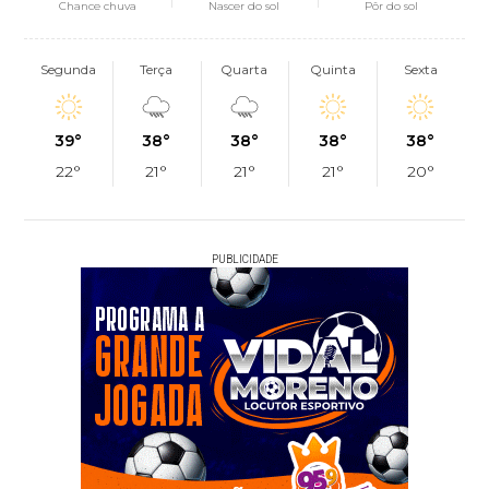
Chance chuva
Nascer do sol
Pôr do sol
Segunda
Terça
Quarta
Quinta
Sexta
39°
38°
38°
38°
38°
22°
21°
21°
21°
20°
PUBLICIDADE