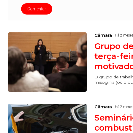
Comentar
Câmara
Há 2 mese
Grupo de
terça-fei
motivado
O grupo de traba
misoginia (ódio ou 
Câmara
Há 2 mese
Seminári
combustív