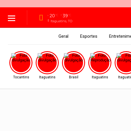
20
39
°C
°C
Itaguatins, TO
Geral
Esportes
Entretenim
Tocantins
Itaguatins
Brasil
Itaguatins
Itaguat