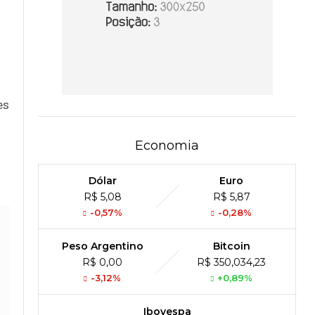
es
Economia
Dólar
Euro
R$ 5,08
R$ 5,87
-0,57%
-0,28%
Peso Argentino
Bitcoin
R$ 0,00
R$ 350,034,23
-3,12%
+0,89%
Ibovespa