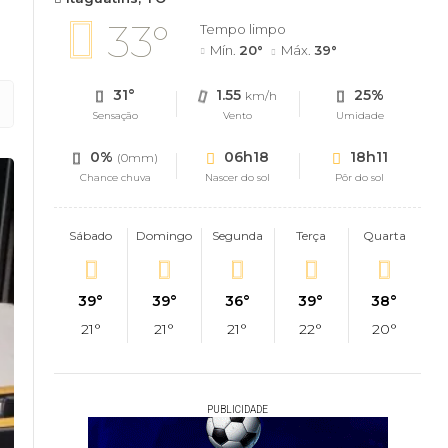
33°
Tempo limpo
Mín.
20°
Máx.
39°
31°
1.55
25%
km/h
Sensação
Vento
Umidade
0%
06h18
18h11
(0mm)
Chance chuva
Nascer do sol
Pôr do sol
Sábado
Domingo
Segunda
Terça
Quarta
39°
39°
36°
39°
38°
21°
21°
21°
22°
20°
PUBLICIDADE