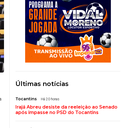
Últimas notícias
a
Tocantins
Há 20 horas
Irajá Abreu desiste da reeleição ao Senado
após impasse no PSD do Tocantins