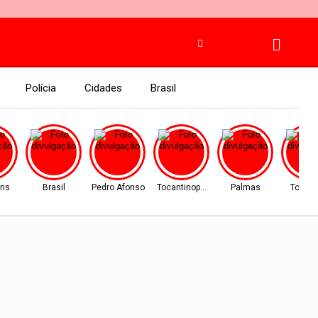
Polícia
Cidades
Brasil
ins
Brasil
Pedro Afonso
Tocantinopolis
Palmas
Tocant