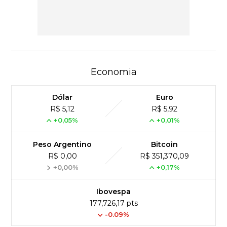
Economia
Dólar
Euro
R$ 5,12
R$ 5,92
+0,05%
+0,01%
Peso Argentino
Bitcoin
R$ 0,00
R$ 351,370,09
+0,00%
+0,17%
Ibovespa
177,726,17 pts
-0.09%