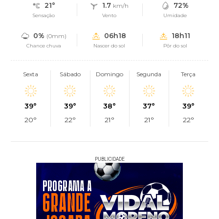
21°
1.7
72%
km/h
Sensação
Vento
Umidade
0%
06h18
18h11
(0mm)
Chance chuva
Nascer do sol
Pôr do sol
Sexta
Sábado
Domingo
Segunda
Terça
39°
39°
38°
37°
39°
20°
22°
21°
21°
22°
PUBLICIDADE