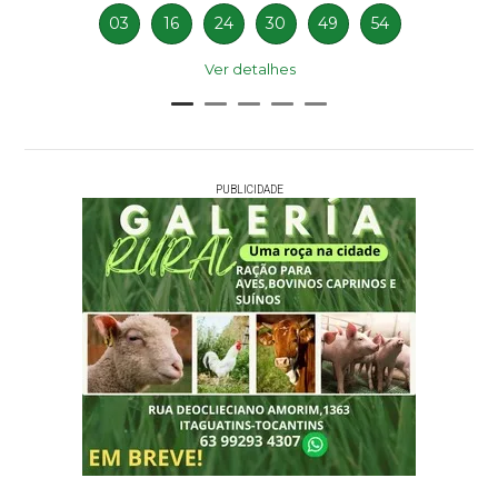
03
16
24
30
49
54
Ver detalhes
PUBLICIDADE