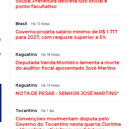
Sousa; Prefeitura decreta luto oficial e
ponto facultativo
Brasil
Há 15 horas
Governo projeta salário mínimo de R$ 1.717
para 2027, com reajuste superior a 5%
o
o
Itaguatins
Há 18 horas
Deputada Vanda Monteiro lamenta a morte
do auditor fiscal aposentado José Martins
Itaguatins
Há 19 horas
NOTA DE PESAR - SENHOR JOSÉ MARTINS*
Tocantins
Há 1 dia
Convenções movimentam disputa pelo
Governo do Tocantins nesta quarta; Dorinha