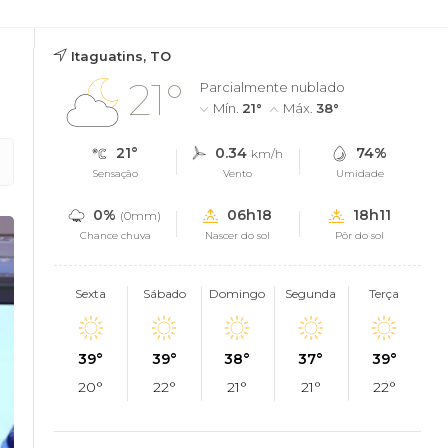
Itaguatins, TO
21°
Parcialmente nublado
Mín.
21°
Máx.
38°
21°
0.34
74%
km/h
Sensação
Vento
Umidade
0%
06h18
18h11
(0mm)
Chance chuva
Nascer do sol
Pôr do sol
Sexta
Sábado
Domingo
Segunda
Terça
39°
39°
38°
37°
39°
20°
22°
21°
21°
22°