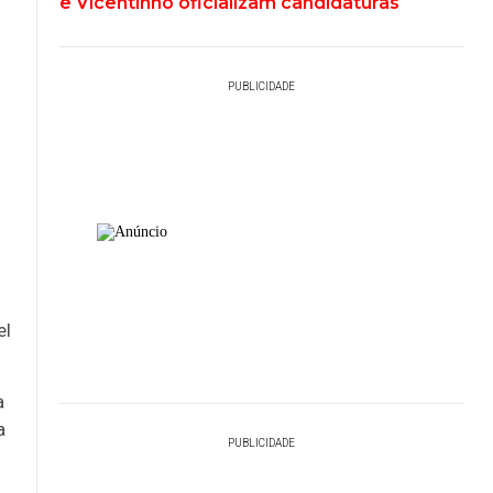
e Vicentinho oficializam candidaturas
PUBLICIDADE
el
a
a
PUBLICIDADE