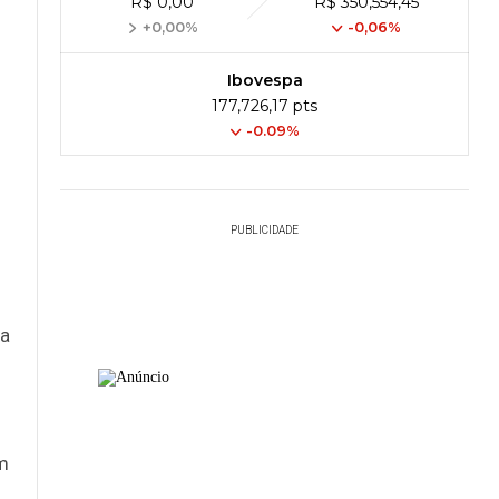
R$ 0,00
R$ 350,554,45
+0,00%
-0,06%
Ibovespa
177,726,17 pts
-0.09%
PUBLICIDADE
ta
em