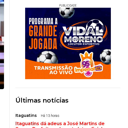
PUBLICIDADE
Últimas notícias
Itaguatins
Há 13 horas
Itaguatins dá adeus a José Martins de