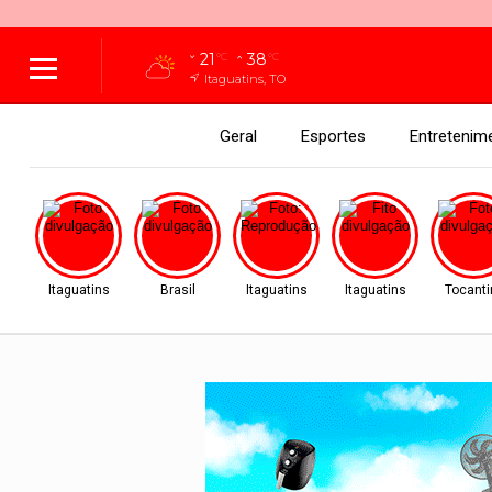
21
38
°C
°C
Itaguatins, TO
Geral
Esportes
Entretenim
Itaguatins
Brasil
Itaguatins
Itaguatins
Tocanti