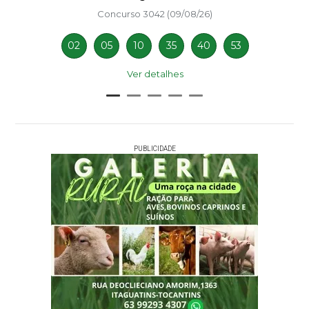
Concurso 3042 (09/08/26)
02
05
10
35
40
53
Ver detalhes
PUBLICIDADE