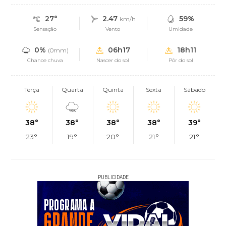
27°
2.47
59%
km/h
Sensação
Vento
Umidade
0%
06h17
18h11
(0mm)
Chance chuva
Nascer do sol
Pôr do sol
Terça
Quarta
Quinta
Sexta
Sábado
38°
38°
38°
38°
39°
23°
19°
20°
21°
21°
PUBLICIDADE