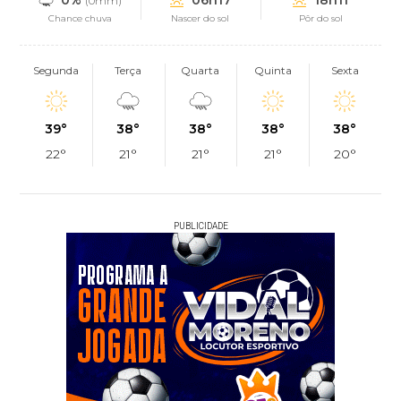
(0mm)
Chance chuva
Nascer do sol
Pôr do sol
Segunda
Terça
Quarta
Quinta
Sexta
39°
38°
38°
38°
38°
22°
21°
21°
21°
20°
PUBLICIDADE