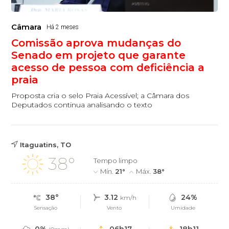
Câmara
Há 2 meses
Comissão aprova mudanças do
Senado em projeto que garante
acesso de pessoa com deficiência a
praia
Proposta cria o selo Praia Acessível; a Câmara dos
Deputados continua analisando o texto
Itaguatins, TO
38°
Tempo limpo
Mín.
21°
Máx.
38°
38°
3.12
24%
km/h
Sensação
Vento
Umidade
0%
06h17
18h11