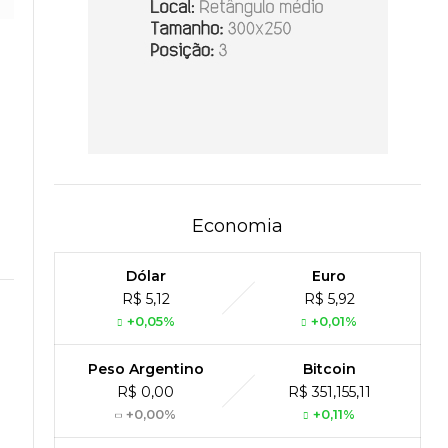
Economia
Dólar
Euro
R$ 5,12
R$ 5,92
+0,05%
+0,01%
Peso Argentino
Bitcoin
R$ 0,00
R$ 351,155,11
+0,00%
+0,11%