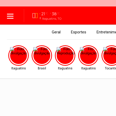
21
38
°C
°C
Itaguatins, TO
Geral
Esportes
Entretenim
Itaguatins
Brasil
Itaguatins
Itaguatins
Tocanti