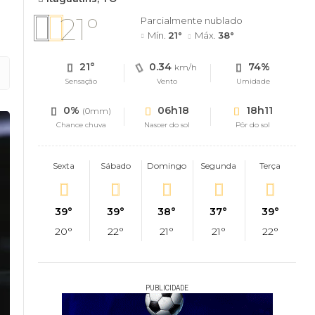
21°
Parcialmente nublado
Mín.
21°
Máx.
38°
21°
0.34
74%
km/h
Sensação
Vento
Umidade
0%
06h18
18h11
(0mm)
Chance chuva
Nascer do sol
Pôr do sol
Sexta
Sábado
Domingo
Segunda
Terça
39°
39°
38°
37°
39°
20°
22°
21°
21°
22°
PUBLICIDADE