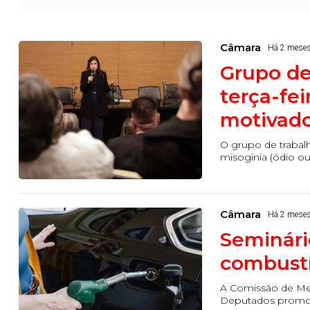
Câmara
Há 2 mese
Grupo de
terça-fei
motivado
O grupo de traba
misoginia (ódio ou 
Câmara
Há 2 mese
Seminári
combustív
A Comissão de Me
Deputados promove,