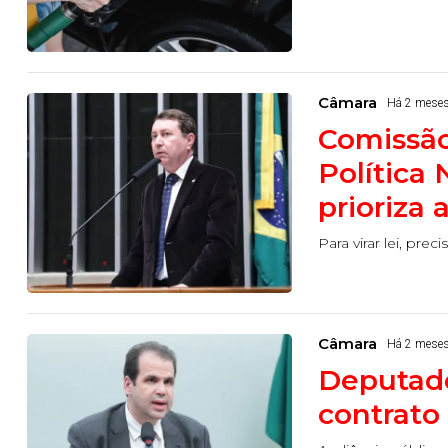
Câmara
Há 2 mese
Comissão
Política
prioriza 
Para virar lei, pr
Câmara
Há 2 mese
Deputado
contrato