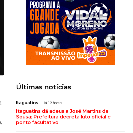
Últimas notícias
á
Itaguatins
Há 13 horas
Itaguatins dá adeus a José Martins de
Sousa; Prefeitura decreta luto oficial e
,
ponto facultativo