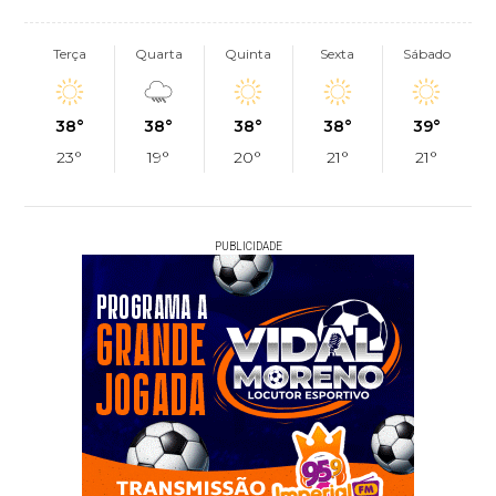
Terça
Quarta
Quinta
Sexta
Sábado
38°
38°
38°
38°
39°
23°
19°
20°
21°
21°
PUBLICIDADE