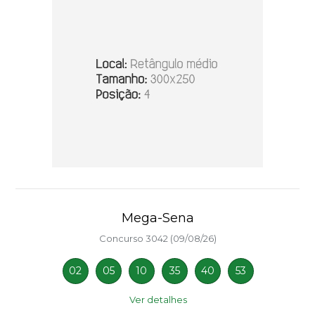
Mega-Sena
Concurso 3042 (09/08/26)
02
05
10
35
40
53
Ver detalhes