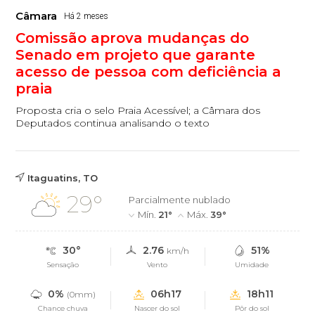
Câmara
Há 2 meses
Comissão aprova mudanças do
Senado em projeto que garante
acesso de pessoa com deficiência a
praia
Proposta cria o selo Praia Acessível; a Câmara dos
Deputados continua analisando o texto
Itaguatins, TO
29°
Parcialmente nublado
Mín.
21°
Máx.
39°
30°
2.76
51%
km/h
Sensação
Vento
Umidade
0%
06h17
18h11
(0mm)
Chance chuva
Nascer do sol
Pôr do sol