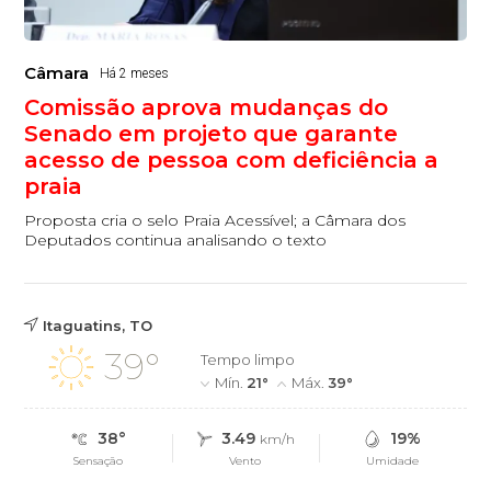
Câmara
Há 2 meses
Comissão aprova mudanças do
Senado em projeto que garante
acesso de pessoa com deficiência a
praia
Proposta cria o selo Praia Acessível; a Câmara dos
Deputados continua analisando o texto
Itaguatins, TO
39°
Tempo limpo
Mín.
21°
Máx.
39°
38°
3.49
19%
km/h
Sensação
Vento
Umidade