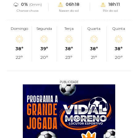
0%
06h18
18h11
(0mm)
Chance chuva
Nascer do sol
Pôr do sol
Domingo
Segunda
Terça
Quarta
Quinta
38°
39°
38°
38°
38°
22°
20°
23°
21°
20°
PUBLICIDADE