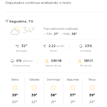
Deputados continua analisando o texto
Itaguatins, TO
34°
Parcialmente nublado
Mín.
21°
Máx.
38°
32°
2.22
23%
km/h
Sensação
Vento
Umidade
0%
06h18
18h11
(0mm)
Chance chuva
Nascer do sol
Pôr do sol
Sexta
Sábado
Domingo
Segunda
Terça
39°
39°
38°
37°
39°
20°
22°
21°
21°
22°