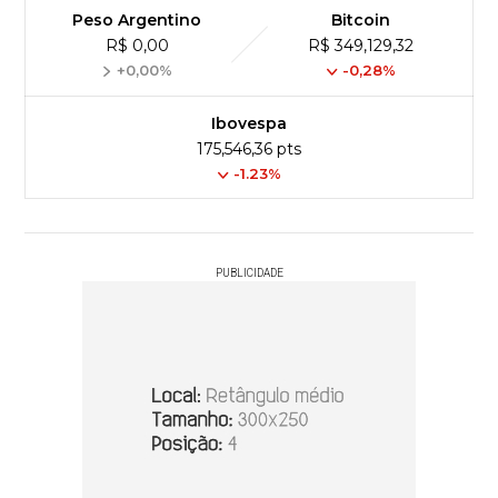
Peso Argentino
Bitcoin
R$ 0,00
R$ 349,129,32
+0,00%
-0,28%
Ibovespa
175,546,36 pts
-1.23%
PUBLICIDADE