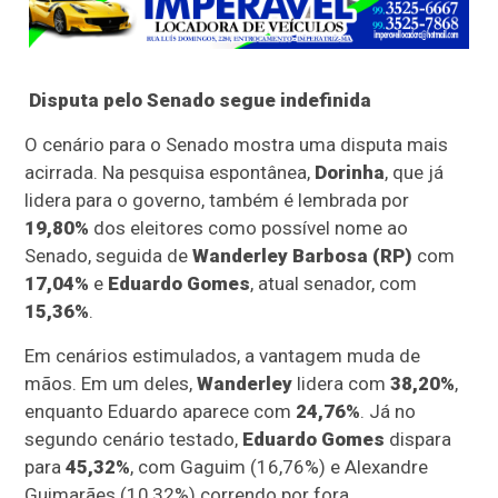
Disputa pelo Senado segue indefinida
O cenário para o Senado mostra uma disputa mais
acirrada. Na pesquisa espontânea,
Dorinha
, que já
lidera para o governo, também é lembrada por
19,80%
dos eleitores como possível nome ao
Senado, seguida de
Wanderley Barbosa (RP)
com
17,04%
e
Eduardo Gomes
, atual senador, com
15,36%
.
Em cenários estimulados, a vantagem muda de
mãos. Em um deles,
Wanderley
lidera com
38,20%
,
enquanto Eduardo aparece com
24,76%
. Já no
segundo cenário testado,
Eduardo Gomes
dispara
para
45,32%
, com Gaguim (16,76%) e Alexandre
Guimarães (10,32%) correndo por fora.