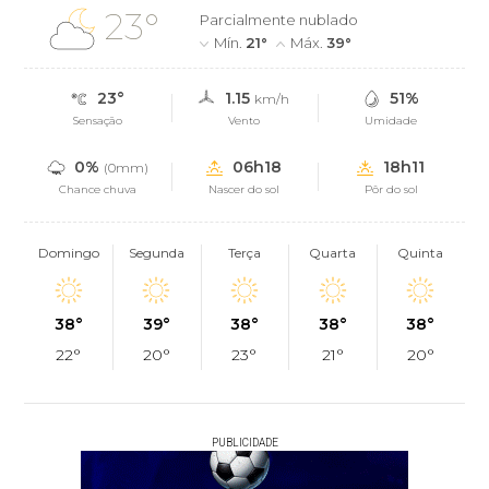
23°
Parcialmente nublado
Mín.
21°
Máx.
39°
23°
1.15
51%
km/h
Sensação
Vento
Umidade
0%
06h18
18h11
(0mm)
Chance chuva
Nascer do sol
Pôr do sol
Domingo
Segunda
Terça
Quarta
Quinta
38°
39°
38°
38°
38°
22°
20°
23°
21°
20°
PUBLICIDADE