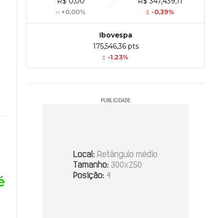
R$ 0,00
R$ 347,439,11
+0,00%
-0,39%
Ibovespa
175,546,36 pts
-1.23%
PUBLICIDADE
é