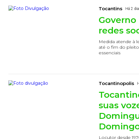
Tocantins
Há 2 di
Governo 
redes soc
Medida atende à le
até o fim do pleit
essenciais
Tocantinopolis
Tocantin
suas voz
Domingue
Domingo
Locutor desde 197