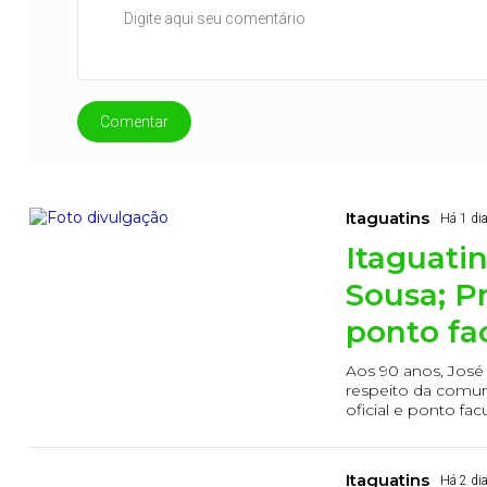
Comentar
Itaguatins
Há 1 di
Itaguati
Sousa; Pr
ponto fa
Aos 90 anos, José 
respeito da comun
oficial e ponto facu
Itaguatins
Há 2 di