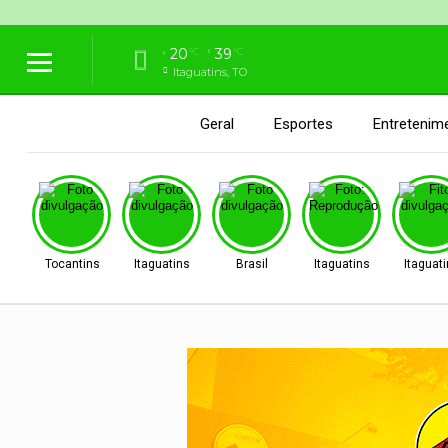
20
39
°C
°C
Itaguatins, TO
Geral
Esportes
Entretenim
Tocantins
Itaguatins
Brasil
Itaguatins
Itaguat