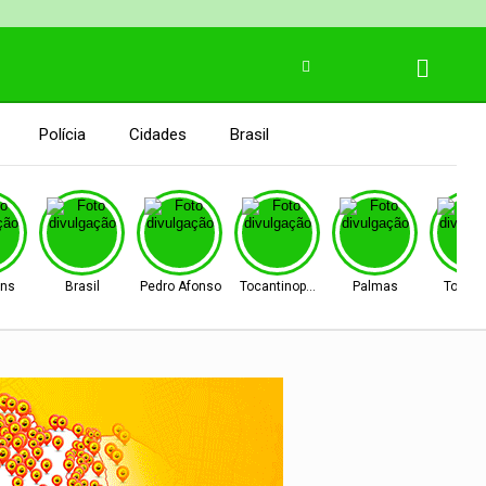
Polícia
Cidades
Brasil
ins
Brasil
Pedro Afonso
Tocantinopolis
Palmas
Tocant