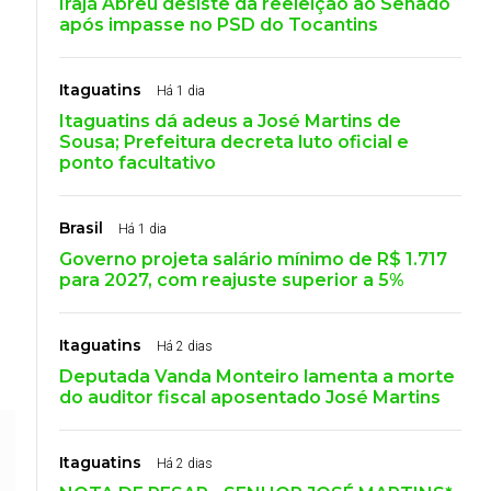
Irajá Abreu desiste da reeleição ao Senado
após impasse no PSD do Tocantins
Itaguatins
Há 1 dia
Itaguatins dá adeus a José Martins de
Sousa; Prefeitura decreta luto oficial e
ponto facultativo
Brasil
Há 1 dia
Governo projeta salário mínimo de R$ 1.717
para 2027, com reajuste superior a 5%
Itaguatins
Há 2 dias
Deputada Vanda Monteiro lamenta a morte
do auditor fiscal aposentado José Martins
Itaguatins
Há 2 dias