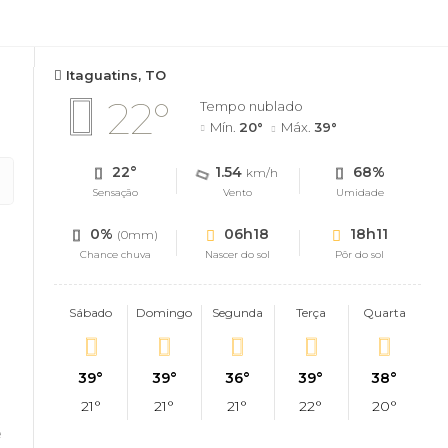
Itaguatins, TO
22°
Tempo nublado
Mín.
20°
Máx.
39°
22°
1.54
68%
km/h
Sensação
Vento
Umidade
0%
06h18
18h11
(0mm)
Chance chuva
Nascer do sol
Pôr do sol
Sábado
Domingo
Segunda
Terça
Quarta
39°
39°
36°
39°
38°
21°
21°
21°
22°
20°
e