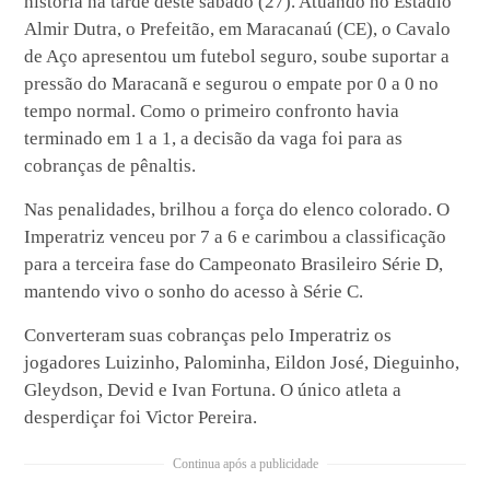
história na tarde deste sábado (27). Atuando no Estádio
Almir Dutra, o Prefeitão, em Maracanaú (CE), o Cavalo
de Aço apresentou um futebol seguro, soube suportar a
pressão do Maracanã e segurou o empate por 0 a 0 no
tempo normal. Como o primeiro confronto havia
terminado em 1 a 1, a decisão da vaga foi para as
cobranças de pênaltis.
Nas penalidades, brilhou a força do elenco colorado. O
Imperatriz venceu por 7 a 6 e carimbou a classificação
para a terceira fase do Campeonato Brasileiro Série D,
mantendo vivo o sonho do acesso à Série C.
Converteram suas cobranças pelo Imperatriz os
jogadores Luizinho, Palominha, Eildon José, Dieguinho,
Gleydson, Devid e Ivan Fortuna. O único atleta a
desperdiçar foi Victor Pereira.
Continua após a publicidade