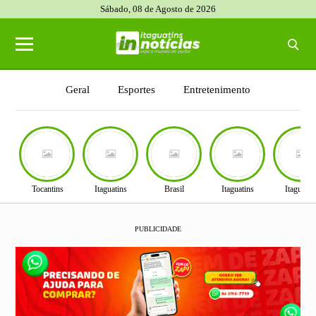
Sábado, 08 de Agosto de 2026
Geral
Esportes
Entretenimento
Tecnologia
politica
Concursos
Economia
Polícia
Cidades
Brasil
Tocantins
Itaguatins
Brasil
Itaguatins
Itaguatin
PUBLICIDADE