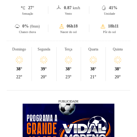
27°
0.87
41%
km/h
Sensação
Vento
Umidade
0%
06h18
18h11
(0mm)
Chance chuva
Nascer do sol
Pôr do sol
Domingo
Segunda
Terça
Quarta
Quinta
38°
39°
38°
38°
38°
22°
20°
23°
21°
20°
PUBLICIDADE