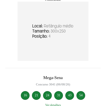
Mega-Sena
Concurso 3041 (06/08/26)
16
21
24
31
43
54
Ver detalhes