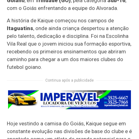
Goiano
, em
Trindade (GO)
, pela categoria
Sub-16
,
com o Goiás enfrentando a equipe do Alvorada.
A história de Kaique começou nos campos de
Itaguatins
, onde ainda criança despertou a atenção
pelo talento, dedicação e disciplina. Foi na Escolinha
Vila Real que o jovem iniciou sua formação esportiva,
recebendo os primeiros ensinamentos que abriram
caminho para chegar a um dos maiores clubes do
futebol goiano.
Continua após a publicidade
Hoje vestindo a camisa do Goiás, Kaique segue em
constante evolução nas divisões de base do clube e é
apontado como um atleta de grande potencial para o