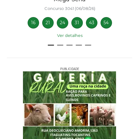
Concurso 3041 (06/08/26)
16
21
24
31
43
54
Ver detalhes
PUBLICIDADE