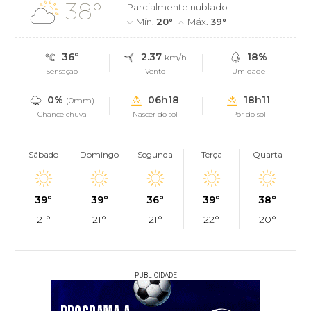
38°
Parcialmente nublado
Mín.
20°
Máx.
39°
36°
2.37
18%
km/h
Sensação
Vento
Umidade
0%
06h18
18h11
(0mm)
Chance chuva
Nascer do sol
Pôr do sol
Sábado
Domingo
Segunda
Terça
Quarta
39°
39°
36°
39°
38°
21°
21°
21°
22°
20°
PUBLICIDADE