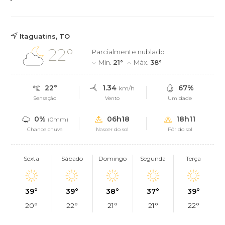
Itaguatins, TO
22°
Parcialmente nublado
Mín.
21°
Máx.
38°
22°
1.34
67%
km/h
Sensação
Vento
Umidade
0%
06h18
18h11
(0mm)
Chance chuva
Nascer do sol
Pôr do sol
Sexta
Sábado
Domingo
Segunda
Terça
39°
39°
38°
37°
39°
20°
22°
21°
21°
22°