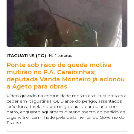
ITAGUATINS (TO)
Há 4 semanas
Ponte sob risco de queda motiva
mutirão no P.A. Caraibinhas;
deputada Vanda Monteiro já acionou
a Ageto para obras
Vídeo gravado na comunidade mostra estrutura prestes a
ceder em Itaguatins (TO). Diante do perigo, assentados
farão força-tarefa no domingo para tapar buraco com
barro, enquanto aguardam o atendimento do pedido de
urgência encaminhado pela parlamentar ao Governo do
Estado.