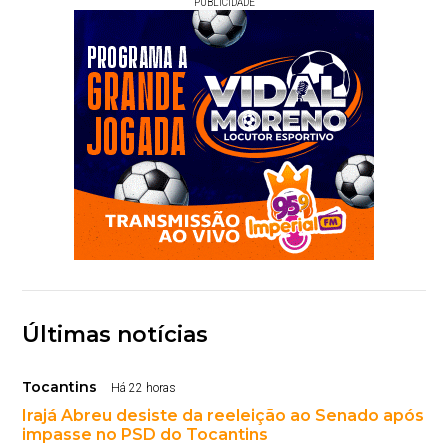
PUBLICIDADE
Últimas notícias
Tocantins
Há 22 horas
Irajá Abreu desiste da reeleição ao Senado após
impasse no PSD do Tocantins