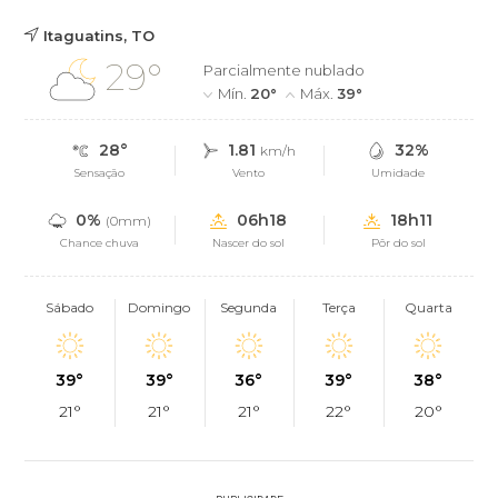
Itaguatins, TO
29°
Parcialmente nublado
Mín.
20°
Máx.
39°
28°
1.81
32%
km/h
Sensação
Vento
Umidade
0%
06h18
18h11
(0mm)
Chance chuva
Nascer do sol
Pôr do sol
Sábado
Domingo
Segunda
Terça
Quarta
39°
39°
36°
39°
38°
21°
21°
21°
22°
20°