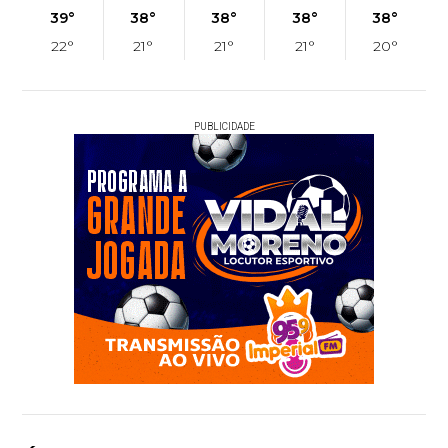
39°
38°
38°
38°
38°
22°
21°
21°
21°
20°
PUBLICIDADE