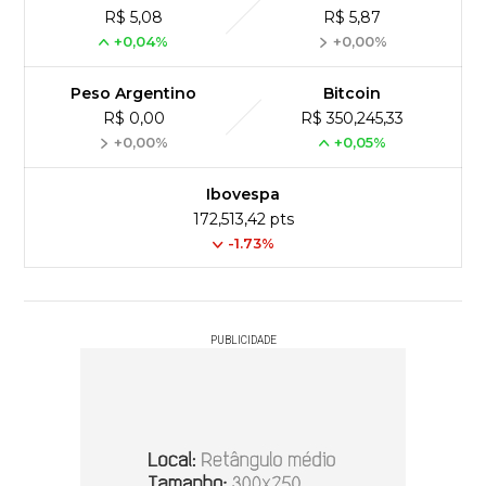
R$ 5,08
R$ 5,87
+0,04%
+0,00%
Peso Argentino
Bitcoin
R$ 0,00
R$ 350,245,33
+0,00%
+0,05%
Ibovespa
172,513,42 pts
-1.73%
PUBLICIDADE