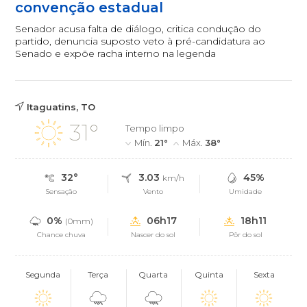
convenção estadual
Senador acusa falta de diálogo, critica condução do
partido, denuncia suposto veto à pré-candidatura ao
Senado e expõe racha interno na legenda
Itaguatins, TO
31°
Tempo limpo
Mín.
21°
Máx.
38°
32°
3.03
45%
km/h
Sensação
Vento
Umidade
0%
06h17
18h11
(0mm)
Chance chuva
Nascer do sol
Pôr do sol
Segunda
Terça
Quarta
Quinta
Sexta