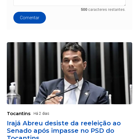
500
caracteres restantes.
Comentar
Tocantins
Há 2 dias
Irajá Abreu desiste da reeleição ao
Senado após impasse no PSD do
Tocantins