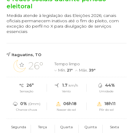
eleitoral
Medida atende à legislação das Eleições 2026; canais
oficiais permanecem inativos até o fim do pleito, com
exceção do perfil no X para divulgação de serviços
essenciais
Itaguatins, TO
26°
Tempo limpo
Mín.
21°
Máx.
39°
26°
1.7
44%
km/h
Sensação
Vento
Umidade
0%
06h18
18h11
(0mm)
Chance chuva
Nascer do sol
Pôr do sol
Segunda
Terça
Quarta
Quinta
Sexta