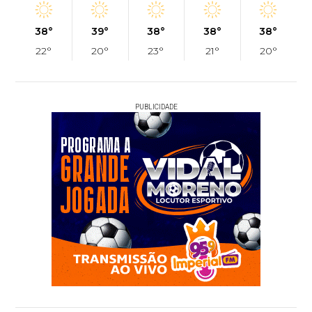
38°
39°
38°
38°
38°
22°
20°
23°
21°
20°
PUBLICIDADE