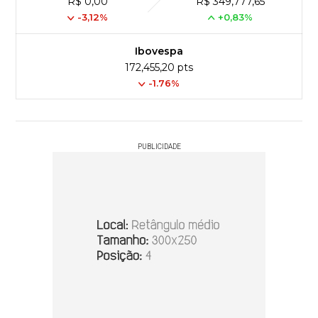
R$ 0,00
R$ 349,777,65
-3,12%
+0,83%
Ibovespa
172,455,20 pts
-1.76%
PUBLICIDADE