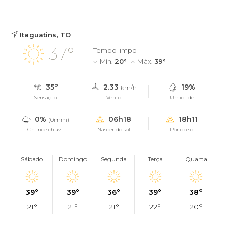
Itaguatins, TO
37°
Tempo limpo
Mín.
20°
Máx.
39°
35°
2.33
19%
km/h
Sensação
Vento
Umidade
0%
06h18
18h11
(0mm)
Chance chuva
Nascer do sol
Pôr do sol
Sábado
Domingo
Segunda
Terça
Quarta
39°
39°
36°
39°
38°
21°
21°
21°
22°
20°