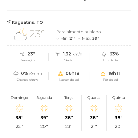
Itaguatins, TO
23°
Parcialmente nublado
Mín.
21°
Máx.
39°
23°
1.32
63%
km/h
Sensação
Vento
Umidade
0%
06h18
18h11
(0mm)
Chance chuva
Nascer do sol
Pôr do sol
Domingo
Segunda
Terça
Quarta
Quinta
38°
39°
38°
38°
38°
22°
20°
23°
21°
20°