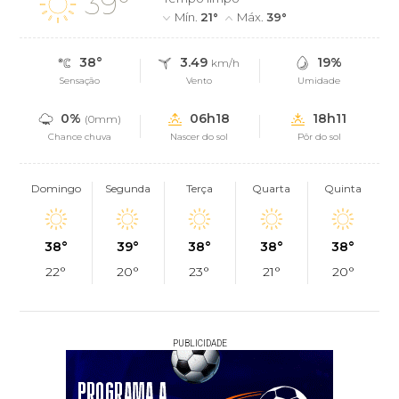
39°
Mín.
21°
Máx.
39°
38°
3.49
19%
km/h
Sensação
Vento
Umidade
0%
06h18
18h11
(0mm)
Chance chuva
Nascer do sol
Pôr do sol
Domingo
Segunda
Terça
Quarta
Quinta
38°
39°
38°
38°
38°
22°
20°
23°
21°
20°
PUBLICIDADE