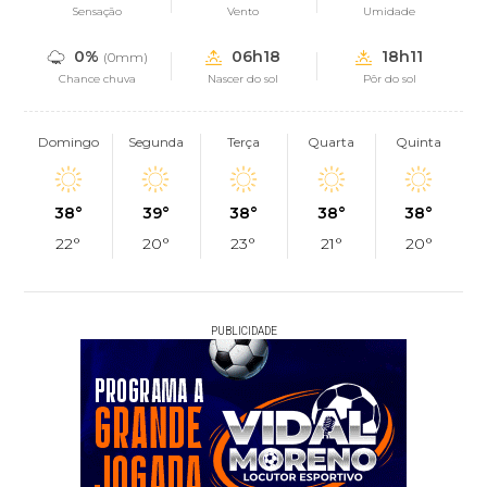
Sensação
Vento
Umidade
0%
06h18
18h11
(0mm)
Chance chuva
Nascer do sol
Pôr do sol
Domingo
Segunda
Terça
Quarta
Quinta
38°
39°
38°
38°
38°
22°
20°
23°
21°
20°
PUBLICIDADE