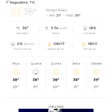
Itaguatins, TO
38°
Tempo limpo
Mín.
21°
Máx.
39°
36°
3.74
18%
km/h
Sensação
Vento
Umidade
0%
06h17
18h11
(0mm)
Chance chuva
Nascer do sol
Pôr do sol
Terça
Quarta
Quinta
Sexta
Sábado
38°
38°
38°
38°
39°
23°
19°
20°
21°
21°
PUBLICIDADE