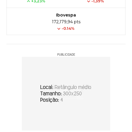
+3,23%
-1,39%
Ibovespa
172,179,94 pts
-0.14%
PUBLICIDADE