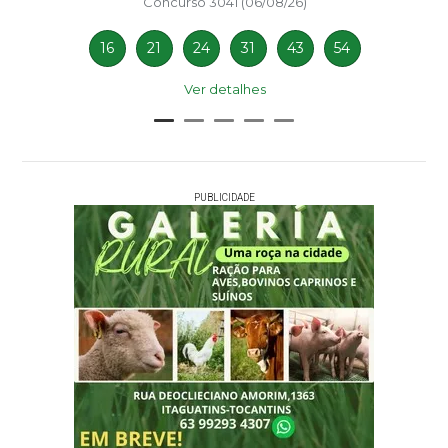
Concurso 3041 (06/08/26)
16
21
24
31
43
54
Ver detalhes
PUBLICIDADE