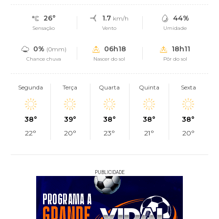
26°
1.7
44%
km/h
Sensação
Vento
Umidade
0%
06h18
18h11
(0mm)
Chance chuva
Nascer do sol
Pôr do sol
Segunda
Terça
Quarta
Quinta
Sexta
38°
39°
38°
38°
38°
22°
20°
23°
21°
20°
PUBLICIDADE