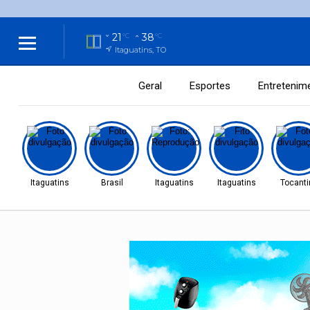
21
38
°C
°C
Itaguatins, TO
Geral
Esportes
Entretenim
Itaguatins
Brasil
Itaguatins
Itaguatins
Tocanti