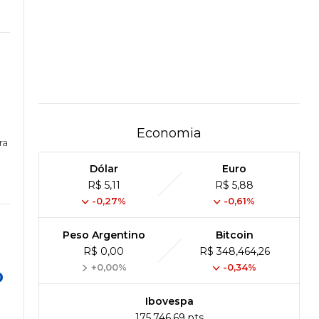
Economia
ra
Dólar
Euro
R$ 5,11
R$ 5,88
-0,27%
-0,61%
Peso Argentino
Bitcoin
R$ 0,00
R$ 348,464,26
+0,00%
-0,34%
o
Ibovespa
175,746,69 pts