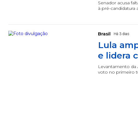
Senador acusa falt
à pré-candidatura
Brasil
Há 3 dias
Lula amp
e lidera 
Levantamento da A
voto no primeiro t
Lotofácil
Lotomania