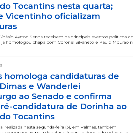
do Tocantins nesta quarta;
e Vicentinho oficializam
uras
Ginásio Ayrton Senna recebem os principais eventos políticos d
ra já homologou chapa com Coronel Silvaneto e Paulo Mourão n
as
 homologa candidaturas de
Dimas e Wanderlei
rgo ao Senado e confirma
pré-candidatura de Dorinha ao
do Tocantins
l realizada nesta segunda-feira (3), em Palmas, também
pas proporcionais para deputado federal e deputado estadual e