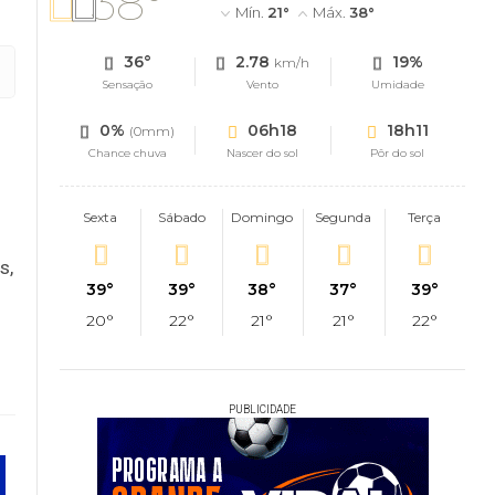
38°
Mín.
21°
Máx.
38°
36°
2.78
19%
km/h
Sensação
Vento
Umidade
0%
06h18
18h11
(0mm)
Chance chuva
Nascer do sol
Pôr do sol
Sexta
Sábado
Domingo
Segunda
Terça
s,
39°
39°
38°
37°
39°
20°
22°
21°
21°
22°
PUBLICIDADE