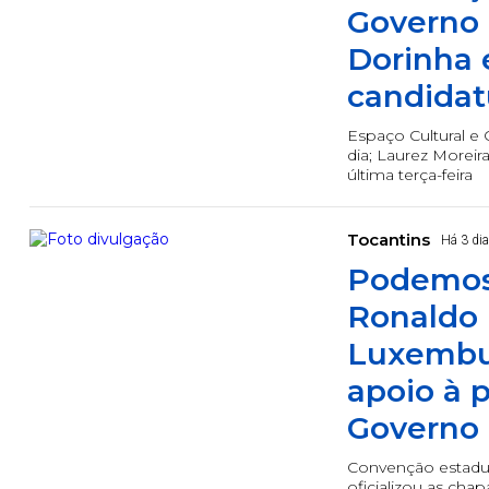
Governo 
Dorinha 
candidat
Espaço Cultural e 
dia; Laurez Morei
última terça-feira
Tocantins
Há 3 di
Podemos
Ronaldo 
Luxembu
apoio à 
Governo 
Convenção estadua
oficializou as cha