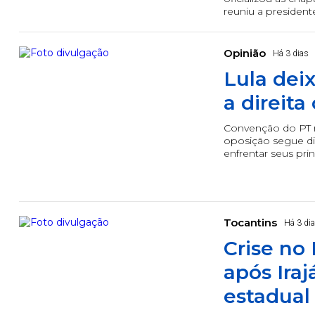
reuniu a president
Opinião
Há 3 dias
Lula dei
a direit
Convenção do PT 
oposição segue div
enfrentar seus prin
Tocantins
Há 3 di
Crise no
após Ira
estadual