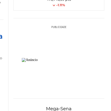
o
-1.11%
PUBLICIDADE
a
ho
Mega-Sena