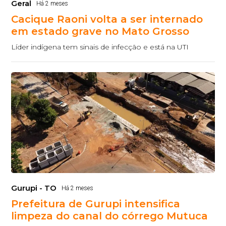
Geral
Há 2 meses
Cacique Raoni volta a ser internado
em estado grave no Mato Grosso
Líder indígena tem sinais de infecção e está na UTI
Gurupi - TO
Há 2 meses
Prefeitura de Gurupi intensifica
limpeza do canal do córrego Mutuca