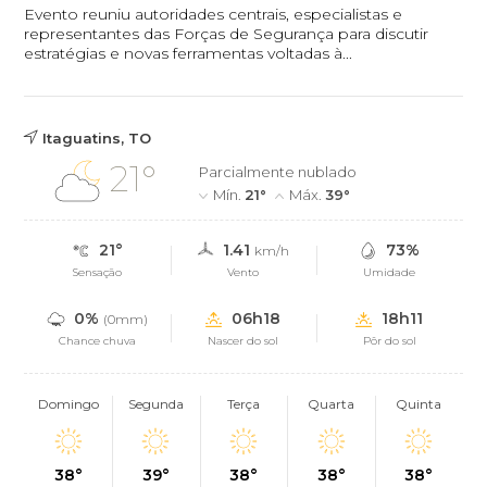
Evento reuniu autoridades centrais, especialistas e
representantes das Forças de Segurança para discutir
estratégias e novas ferramentas voltadas à...
Itaguatins, TO
21°
Parcialmente nublado
Mín.
21°
Máx.
39°
21°
1.41
73%
km/h
Sensação
Vento
Umidade
0%
06h18
18h11
(0mm)
Chance chuva
Nascer do sol
Pôr do sol
Domingo
Segunda
Terça
Quarta
Quinta
38°
39°
38°
38°
38°