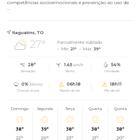
competências socioemocionais e prevenção ao uso de
...
Itaguatins, TO
27°
Parcialmente nublado
Mín.
21°
Máx.
39°
28°
1.45
54%
km/h
Sensação
Vento
Umidade
0%
06h18
18h11
(0mm)
Chance chuva
Nascer do sol
Pôr do sol
Domingo
Segunda
Terça
Quarta
Quinta
38°
39°
38°
38°
38°
22°
20°
23°
21°
20°