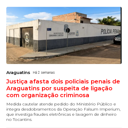
Araguatins
Há 2 semanas
Justiça afasta dois policiais penais de
Araguatins por suspeita de ligação
com organização criminosa
Medida cautelar atende pedido do Ministério Público e
integra desdobramentos da Operação Falsum Imperium,
que investiga fraudes eletrônicas e lavagem de dinheiro
no Tocantins.