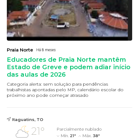
Praia Norte
Há 8 meses
Educadores de Praia Norte mantêm
Estado de Greve e podem adiar início
das aulas de 2026
Categoria alerta: sem solução para pendências
trabalhistas apontadas pelo MP, calendário escolar do
próximo ano pode começar atrasado
Itaguatins, TO
21°
Parcialmente nublado
Mín.
21°
Máx.
38°