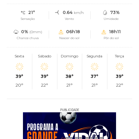
21°
0.64
73%
km/h
Sensação
Vento
Umidade
0%
06h18
18h11
(0mm)
Chance chuva
Nascer do sol
Pôr do sol
Sexta
Sábado
Domingo
Segunda
Terça
39°
39°
38°
37°
39°
20°
22°
21°
21°
22°
PUBLICIDADE