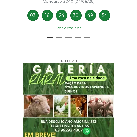
Concurso 3040 (04/08/26)
03
16
24
30
49
54
Ver detalhes
PUBLICIDADE