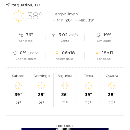
Itaguatins, TO
38°
Tempo limpo
Mín.
20°
Máx.
39°
36°
3.02
19%
km/h
Sensação
Vento
Umidade
0%
06h18
18h11
(0mm)
Chance chuva
Nascer do sol
Pôr do sol
Sábado
Domingo
Segunda
Terça
Quarta
39°
39°
36°
39°
38°
21°
21°
21°
22°
20°
PUBLICIDADE