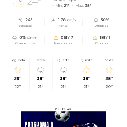
24°
Mín.
21°
Máx.
38°
24°
1.78
50%
km/h
Sensação
Vento
Umidade
0%
06h17
18h11
(0mm)
Chance chuva
Nascer do sol
Pôr do sol
Segunda
Terça
Quarta
Quinta
Sexta
39°
38°
38°
38°
38°
22°
21°
21°
21°
20°
PUBLICIDADE