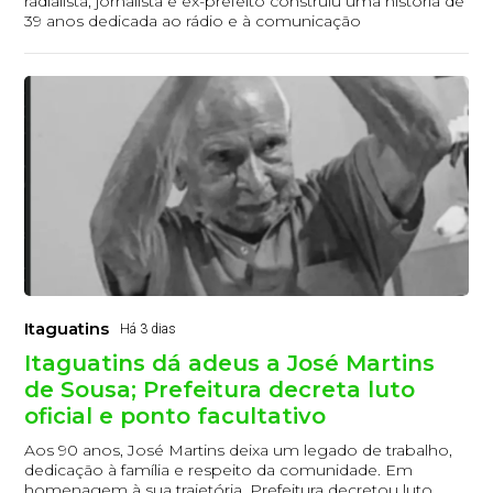
radialista, jornalista e ex-prefeito construiu uma história de
39 anos dedicada ao rádio e à comunicação
Itaguatins
Há 3 dias
Itaguatins dá adeus a José Martins
de Sousa; Prefeitura decreta luto
oficial e ponto facultativo
Aos 90 anos, José Martins deixa um legado de trabalho,
dedicação à família e respeito da comunidade. Em
homenagem à sua trajetória, Prefeitura decretou luto