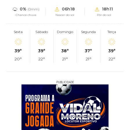
0%
06h18
18h11
(0mm)
Chance chuva
Nascer do sol
Pôr do sol
Sexta
Sábado
Domingo
Segunda
Terça
39°
39°
38°
37°
39°
20°
22°
21°
21°
22°
PUBLICIDADE