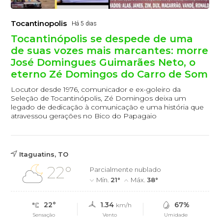
Tocantinopolis
Há 5 dias
Tocantinópolis se despede de uma
de suas vozes mais marcantes: morre
José Domingues Guimarães Neto, o
eterno Zé Domingos do Carro de Som
Locutor desde 1976, comunicador e ex-goleiro da
Seleção de Tocantinópolis, Zé Domingos deixa um
legado de dedicação à comunicação e uma história que
atravessou gerações no Bico do Papagaio
Itaguatins, TO
22°
Parcialmente nublado
Mín.
21°
Máx.
38°
22°
1.34
67%
km/h
Sensação
Vento
Umidade