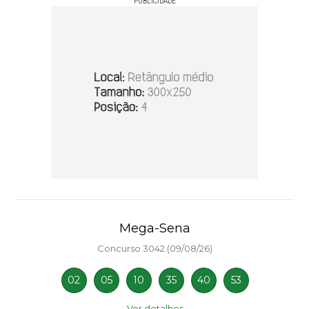
PUBLICIDADE
Mega-Sena
Concurso 3042 (09/08/26)
02
05
10
35
40
53
Ver detalhes