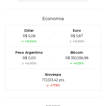
Economia
Dólar
Euro
R$ 5,08
R$ 5,87
+0,04%
+0,00%
Peso Argentino
Bitcoin
R$ 0,00
R$ 350,596,98
+0,00%
+0,15%
Ibovespa
172,513,42 pts
-1.73%