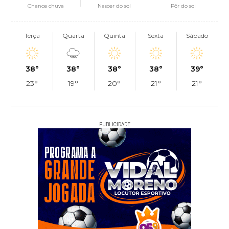
Chance chuva
Nascer do sol
Pôr do sol
Terça
Quarta
Quinta
Sexta
Sábado
38°
38°
38°
38°
39°
23°
19°
20°
21°
21°
PUBLICIDADE