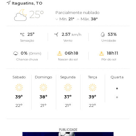
Itaguatins, TO
25°
Parcialmente nublado
Mín.
21°
Máx.
38°
25°
2.57
53%
km/h
Sensação
Vento
Umidade
0%
06h18
18h11
(0mm)
Chance chuva
Nascer do sol
Pôr do sol
Sábado
Domingo
Segunda
Terça
Quarta
°
39°
38°
37°
39°
°
22°
21°
21°
22°
PUBLICIDADE