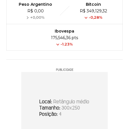
Peso Argentino
Bitcoin
R$ 0,00
R$ 349,129,32
+0,00%
-0,28%
Ibovespa
175,546,36 pts
-1.23%
PUBLICIDADE