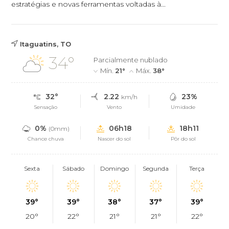
estratégias e novas ferramentas voltadas à...
Itaguatins, TO
34°
Parcialmente nublado
Mín.
21°
Máx.
38°
32°
2.22
23%
km/h
Sensação
Vento
Umidade
0%
06h18
18h11
(0mm)
Chance chuva
Nascer do sol
Pôr do sol
Sexta
Sábado
Domingo
Segunda
Terça
39°
39°
38°
37°
39°
20°
22°
21°
21°
22°