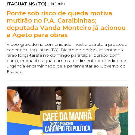
ITAGUATINS (TO)
Há 1 mês
Ponte sob risco de queda motiva
mutirão no P.A. Caraibinhas;
deputada Vanda Monteiro já acionou
a Ageto para obras
Vídeo gravado na comunidade mostra estrutura prestes a
ceder em Itaguatins (TO). Diante do perigo, assentados
farão força-tarefa no domingo para tapar buraco com
barro, enquanto aguardam o atendimento do pedido de
urgência encaminhado pela parlamentar ao Governo do
Estado.