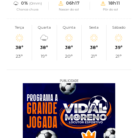
0%
06h17
18h11
(0mm)
Chance chuva
Nascer do sol
Pôr do sol
Terça
Quarta
Quinta
Sexta
Sábado
38°
38°
38°
38°
39°
23°
19°
20°
21°
21°
PUBLICIDADE