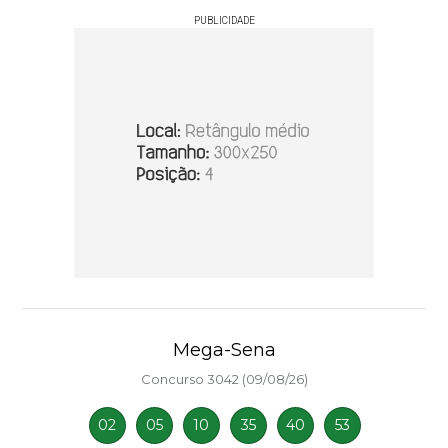
PUBLICIDADE
Mega-Sena
Concurso 3042 (09/08/26)
02
05
10
35
40
53